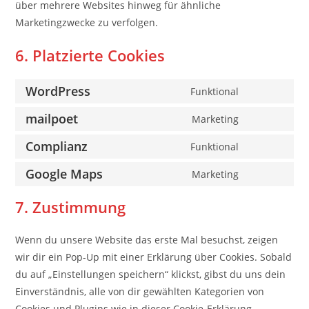
über mehrere Websites hinweg für ähnliche
Marketingzwecke zu verfolgen.
6. Platzierte Cookies
WordPress
Funktional
Consent
to
mailpoet
Marketing
Consent
service
to
Complianz
Funktional
wordpress
Consent
service
to
Google Maps
Marketing
mailpoet
Consent
service
to
7. Zustimmung
complianz
service
google-
Wenn du unsere Website das erste Mal besuchst, zeigen
maps
wir dir ein Pop-Up mit einer Erklärung über Cookies. Sobald
du auf „Einstellungen speichern“ klickst, gibst du uns dein
Einverständnis, alle von dir gewählten Kategorien von
Cookies und Plugins wie in dieser Cookie-Erklärung